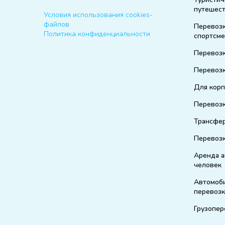
путешес
Условия использования cookies-
файлов
Перевоз
Политика конфиденциальности
спортсм
Перевозк
Перевозк
Для корп
Перевозк
Трансфе
Перевоз
Аренда а
человек
Автомоб
перевоз
Грузопер