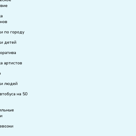
твие
ка
енов
и по городу
и детей
оратива
а артистов
р
ки людей
втобуса на 50
ильные
ки
евозки